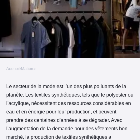
Accueil
›
Matières
MATIÈRES
Comment réduire sa
Le secteur de la mode est l’un des plus polluants de la
planète. Les textiles synthétiques, tels que le polyester ou
consommation de textiles
l'acrylique, nécessitent des ressources considérables en
synthétiques et limiter son
eau et en énergie pour leur production, et peuvent
impact sur l'environnement ?
prendre des centaines d'années à se dégrader. Avec
l'augmentation de la demande pour des vêtements bon
Baladur
•
27 janvier 2022
•
3 min de lecture
marché, la production de textiles synthétiques a