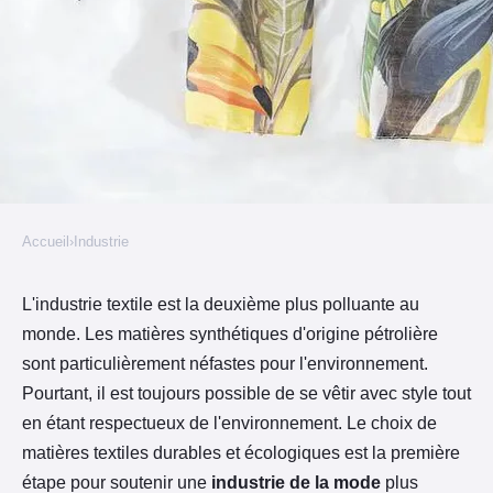
Accueil
›
Industrie
INDUSTRIE
Comment reconnaître une
L'industrie textile est la deuxième plus polluante au
monde. Les matières synthétiques d'origine pétrolière
matière textile de qualité et
sont particulièrement néfastes pour l'environnement.
responsable ?
Pourtant, il est toujours possible de se vêtir avec style tout
en étant respectueux de l'environnement. Le choix de
Baladur
•
15 janvier 2022
•
2 min de lecture
matières textiles durables et écologiques est la première
étape pour soutenir une
industrie de la mode
plus